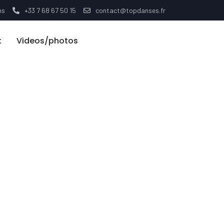
ns
+33 7 68 67 50 15
contact@topdanses.fr
t
Videos/photos