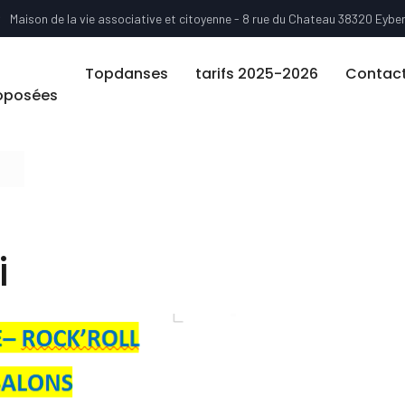
Maison de la vie associative et citoyenne - 8 rue du Chateau 38320 Eybe
Topdanses
tarifs 2025-2026
Contac
oposées
esults.
i