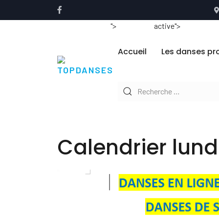
">
active">
Accueil
Les danses pr
Type 2 or more characters for r
Calendrier lund